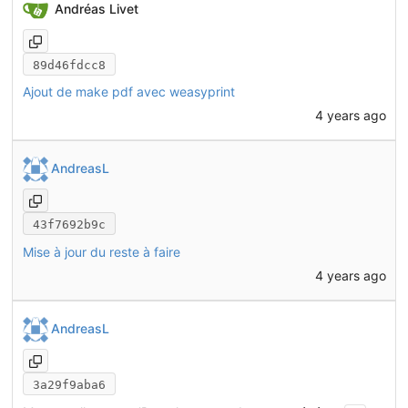
Andréas Livet
89d46fdcc8
Ajout de make pdf avec weasyprint
4 years ago
AndreasL
43f7692b9c
Mise à jour du reste à faire
4 years ago
AndreasL
3a29f9aba6
...