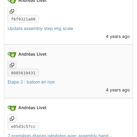
Andréas Livet
f6f9321a08
Update assembly step img scale
4 years ago
Andréas Livet
8085610431
Etape 2 : baloon en noir
4 years ago
Andréas Livet
e05d3c57cc
2 premières étapes générées avec assembly handbook