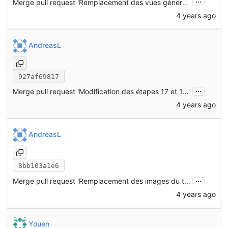
Merge pull request 'Remplacement des vues générales par les nouvelles versions' (
4 years ago
AndreasL
927af69817
...
Merge pull request 'Modification des étapes 17 et 18 pour prendre en compte l'ajout de T22' (
4 years ago
AndreasL
8bb103a1e6
...
Merge pull request 'Remplacement des images du tendeur de chaîne par une vue plus claire avec annotations' (
4 years ago
Youen