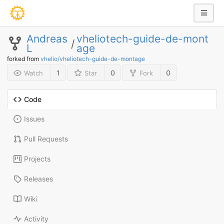
Andreas
vheliotech-guide-de-mont
/
L
age
forked from
vhelio/vheliotech-guide-de-montage
1
0
0
Watch
Star
Fork
Code
Issues
Pull Requests
Projects
Releases
Wiki
Activity