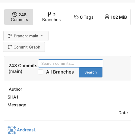
248
2
0
Tags
102 MiB
Commits
Branches
Branch:
main
Commit Graph
248 Commits
(main)
All Branches
Search
Author
SHA1
Message
Date
AndreasL