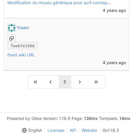
Modification du moyeu générique pour qu'il corresponde mieux au moyeu réel
4 years ago
Youen
fee67e330d
fixed wiki URL
4 years ago
5
Powered by Gitea Version: 1.16.9 Page:
136ms
Template:
14ms
English
Licenses
API
Website
Go1.18.3