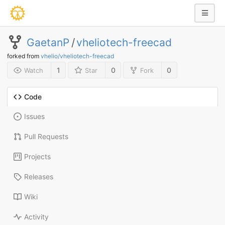
GaetanP
/
vheliotech-freecad
forked from
vhelio/vheliotech-freecad
1
0
0
Watch
Star
Fork
Code
Issues
Pull Requests
Projects
Releases
Wiki
Activity