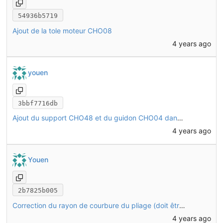
54936b5719
Ajout de la tole moteur CHO08
4 years ago
youen
3bbf7716db
Ajout du support CHO48 et du guidon CHO04 dans l'assemblage
4 years ago
Youen
2b7825b005
Correction du rayon de courbure du pliage (doit être >= à l'épaisseur)
4 years ago