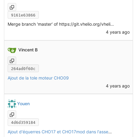
9161e63866
Merge branch 'master' of
https://git.vhelio.org/vhelio/vheliotech-freecad
4 years ago
Vincent B
264ad0f60c
Ajout de la tole moteur CHO09
4 years ago
Youen
4d6d359184
Ajout d'équerres CHO17 et CHO17mod dans l'assemblage