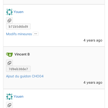
Youen
b71b5d6bd9
...
Modifs mineures
4 years ago
Vincent B
7d9eb30de7
Ajout du guidon CHO04
4 years ago
Youen