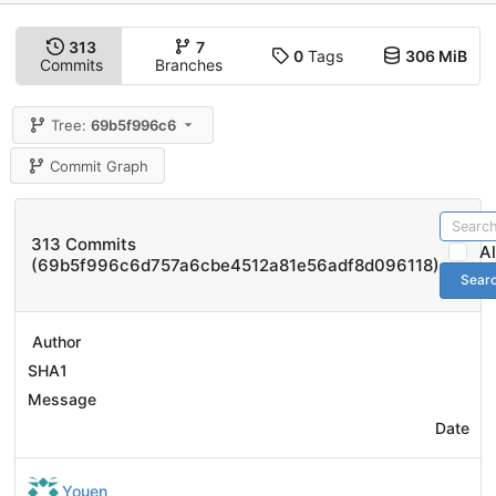
313
7
0
Tags
306 MiB
Commits
Branches
Tree:
69b5f996c6
Commit Graph
313 Commits
A
(69b5f996c6d757a6cbe4512a81e56adf8d096118)
Sear
Author
SHA1
Message
Date
Youen