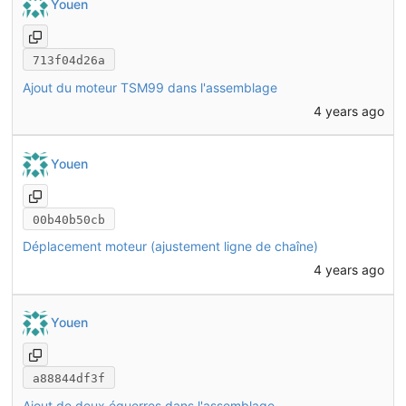
Youen
713f04d26a
Ajout du moteur TSM99 dans l'assemblage
4 years ago
Youen
00b40b50cb
Déplacement moteur (ajustement ligne de chaîne)
4 years ago
Youen
a88844df3f
Ajout de deux équerres dans l'assemblage