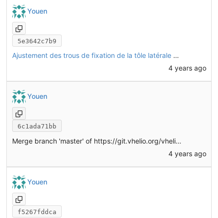
Youen
5e3642c7b9
Ajustement des trous de fixation de la tôle latérale CHO22 pour placement d'écrous sertis M4
4 years ago
Youen
6c1ada71bb
Merge branch 'master' of
https://git.vhelio.org/vhelio/vheliotech-freecad
4 years ago
Youen
f5267fddca