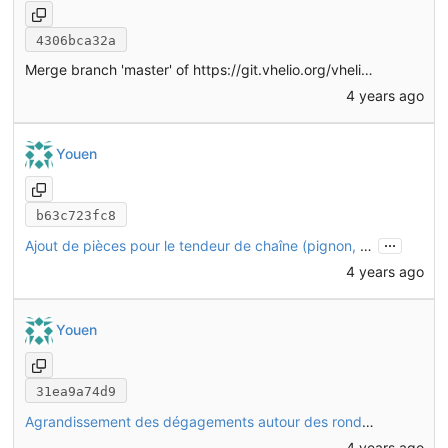
4306bca32a
Merge branch 'master' of
https://git.vhelio.org/vhelio/vheliotech-freecad
4 years ago
Youen
b63c723fc8
...
Ajout de pièces pour le tendeur de chaîne (pignon, ressort, maillon rapide)
4 years ago
Youen
31ea9a74d9
Agrandissement des dégagements autour des rondelles
4 years ago