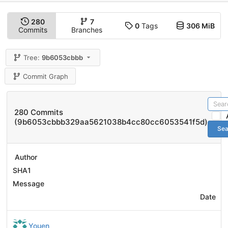
280
7
0
Tags
306 MiB
Commits
Branches
Tree:
9b6053cbbb
Commit Graph
280 Commits
(9b6053cbbb329aa5621038b4cc80cc6053541f5d)
Sea
Author
SHA1
Message
Date
Youen