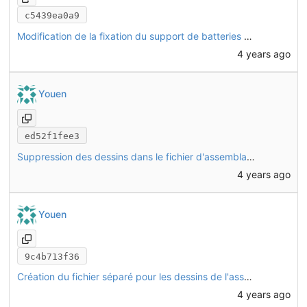
c5439ea0a9
Modification de la fixation du support de batteries sur le chassis, pour ne pas avoir besoin de démonter de boulon pour le fixer
4 years ago
Youen
ed52f1fee3
Suppression des dessins dans le fichier d'assemblage ; ils sont maintenant dans un fichier séparé
4 years ago
Youen
9c4b713f36
Création du fichier séparé pour les dessins de l'assemblage du chassis (structure des tubes alu)
4 years ago