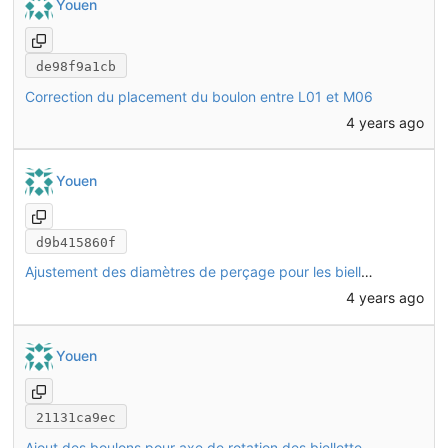
Youen
de98f9a1cb
Correction du placement du boulon entre L01 et M06
4 years ago
Youen
d9b415860f
Ajustement des diamètres de perçage pour les biellettes, ajout des boulons de fixation des triangles
4 years ago
Youen
21131ca9ec
Ajout des boulons pour axe de rotation des biellettes au niveau de la potence