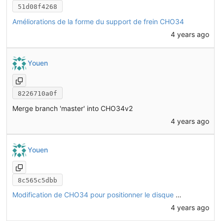
51d08f4268
Améliorations de la forme du support de frein CHO34
4 years ago
Youen
8226710a0f
Merge branch 'master' into CHO34v2
4 years ago
Youen
8c565c5dbb
Modification de CHO34 pour positionner le disque de frein à 2.5mm du fond de l'étrier
4 years ago