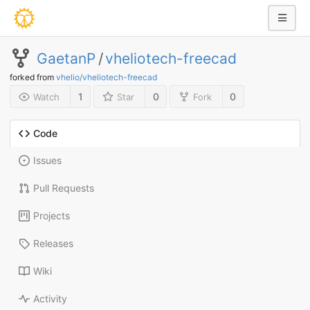
GaetanP
/
vheliotech-freecad
forked from
vhelio/vheliotech-freecad
1
0
0
Watch
Star
Fork
Code
Issues
Pull Requests
Projects
Releases
Wiki
Activity