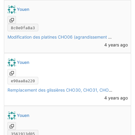
Youen
8c0e0fa8a3
Modification des platines CHO06 (agrandissement des trous, suppression du rabat qui gêne le montage)
4 years ago
Youen
e90aa8a220
Remplacement des glissières CHO30, CHO31, CHO32 et CHO33 par les modélisations natives FreeCAD
4 years ago
Youen
3561913d05