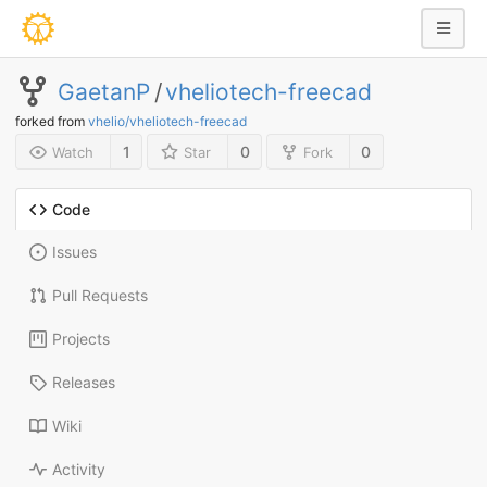
GaetanP
/
vheliotech-freecad
forked from
vhelio/vheliotech-freecad
1
0
0
Watch
Star
Fork
Code
Issues
Pull Requests
Projects
Releases
Wiki
Activity