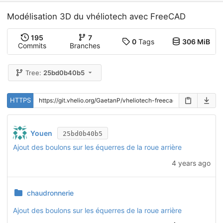
Modélisation 3D du vhéliotech avec FreeCAD
195
7
0
Tags
306 MiB
Commits
Branches
Tree:
25bd0b40b5
HTTPS
Youen
25bd0b40b5
Ajout des boulons sur les équerres de la roue arrière
4 years ago
chaudronnerie
Ajout des boulons sur les équerres de la roue arrière