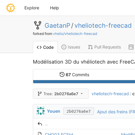
Explore
Help
GaetanP
/
vheliotech-freecad
forked from
vhelio/vheliotech-freecad
Issues
Pull Requests
Code
Modélisation 3D du vhéliotech avec Free
67
Commits
vheliotech-freecad
c
Tree:
2b0276a6e7
/
Youen
Ajout des freins (
2b0276a6e7
..
CHO03.FCStd