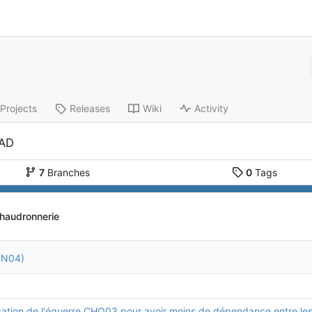
Projects
Releases
Wiki
Activity
CAD
7
Branches
0
Tags
haudronnerie
FRN04)