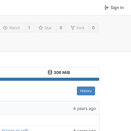
Sign In
1
0
0
Watch
Star
Fork
306 MiB
History
4 years ago
Modification de l'équerre CHO03 pour avoir moins de dépendance entre les étapes et raffinage des demi cercle pour ne pas avoir d'arrêtes inutiles
4 years ago