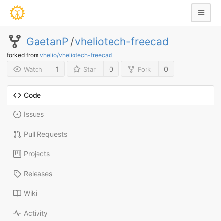
GaetanP
/
vheliotech-freecad
forked from
vhelio/vheliotech-freecad
1
0
0
Watch
Star
Fork
Code
Issues
Pull Requests
Projects
Releases
Wiki
Activity