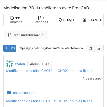
Modélisation 3D du vhéliotech avec FreeCAD
331
7
0
Tags
306 MiB
Commits
Branches
Tree:
4b9913e647
HTTPS
Youen
4b9913e647
Modification des tôles CHO10 et CHO21 pour les fixer avec des boulons traversants
4 years ago
chaudronnerie
Modification des tôles CHO10 et CHO21 pour les fixer avec des boulons traversants