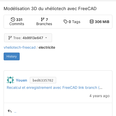
Modélisation 3D du vhéliotech avec FreeCAD
331
7
0
Tags
306 MiB
Commits
Branches
Tree:
4b9913e647
vheliotech-freecad
electricite
/
History
Youen
bed6335702
Recalcul et enregistrement avec FreeCAD link branch (daily 20221128)
4 years ago
..