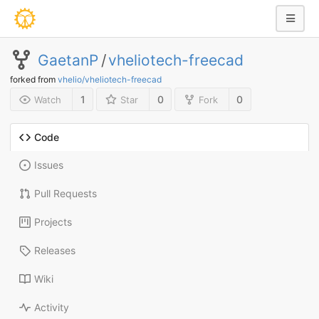
GaetanP
/
vheliotech-freecad
forked from
vhelio/vheliotech-freecad
1
0
0
Watch
Star
Fork
Code
Issues
Pull Requests
Projects
Releases
Wiki
Activity