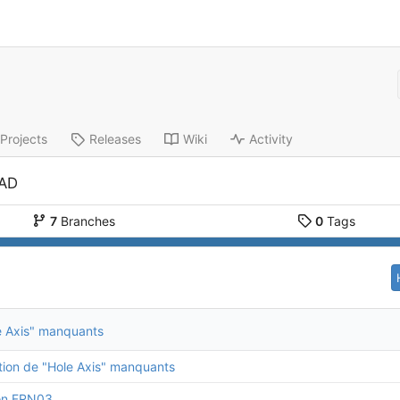
Projects
Releases
Wiki
Activity
CAD
7
Branches
0
Tags
e Axis" manquants
tion de "Hole Axis" manquants
on FRN03