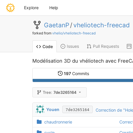
Explore
Help
GaetanP
/
vheliotech-freecad
forked from
vhelio/vheliotech-freecad
Issues
Pull Requests
Code
Modélisation 3D du vhéliotech avec Free
197
Commits
Tree:
7de3265164
Youen
Correction de "Hol
7de3265164
chaudronnerie
Correc
cycle
Creati