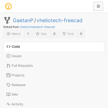
GaetanP
/
vheliotech-freecad
forked from
vhelio/vheliotech-freecad
1
0
0
Watch
Star
Fork
Code
Issues
Pull Requests
Projects
Releases
Wiki
Activity