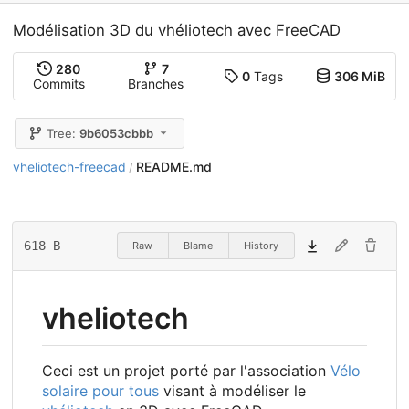
Modélisation 3D du vhéliotech avec FreeCAD
280
7
0
Tags
306 MiB
Commits
Branches
Tree:
9b6053cbbb
vheliotech-freecad
README.md
/
618 B
Raw
Blame
History
vheliotech
Ceci est un projet porté par l'association
Vélo
solaire pour tous
visant à modéliser le