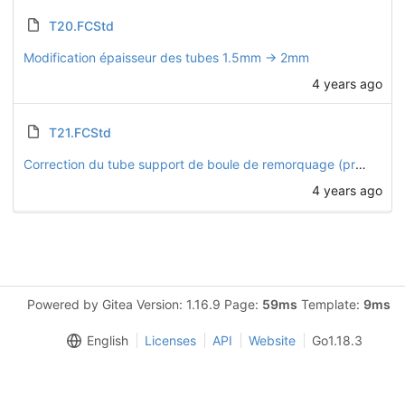
T20.FCStd
Modification épaisseur des tubes 1.5mm -> 2mm
4 years ago
T21.FCStd
Correction du tube support de boule de remorquage (problème lors du passage en épaisseur 2mm)
4 years ago
Powered by Gitea Version: 1.16.9 Page:
59ms
Template:
9ms
English
Licenses
API
Website
Go1.18.3