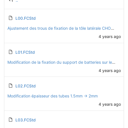
..
L00.FCStd
Ajustement des trous de fixation de la tôle latérale CHO22 pour placement d'écrous sertis M4
4 years ago
L01.FCStd
Modification de la fixation du support de batteries sur le chassis, pour ne pas avoir besoin de démonter de boulon pour le fixer
4 years ago
L02.FCStd
Modification épaisseur des tubes 1.5mm -> 2mm
4 years ago
L03.FCStd