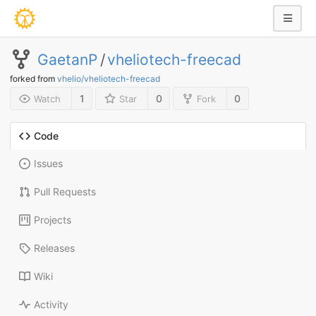
GaetanP
/
vheliotech-freecad
forked from
vhelio/vheliotech-freecad
1
0
0
Watch
Star
Fork
Code
Issues
Pull Requests
Projects
Releases
Wiki
Activity