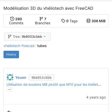
Modélisation 3D du vhéliotech avec FreeCAD
280
7
0
Tags
306 MiB
Commits
Branches
Tree:
9b6053cbbb
vheliotech-freecad
tubes
/
History
Youen
9b6053cbbb
Utilisation de boulons M8 plutôt que M10 pour les biellettes
...
4 years ago