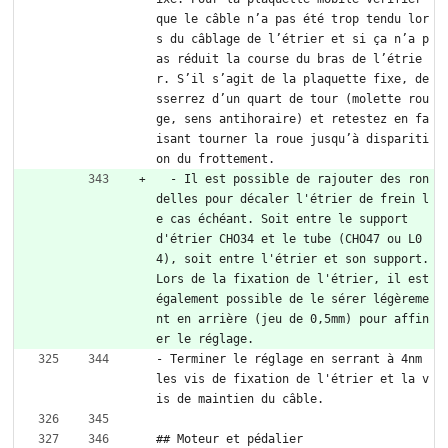
que le câble n’a pas été trop tendu lor
s du câblage de l’étrier et si ça n’a p
as réduit la course du bras de l’étrie
r. S’il s’agit de la plaquette fixe, de
sserrez d’un quart de tour (molette rou
ge, sens antihoraire) et retestez en fa
isant tourner la roue jusqu’à dispariti
on du frottement.
  - Il est possible de rajouter des ron
delles pour décaler l'étrier de frein l
e cas échéant. Soit entre le support 
d'étrier CHO34 et le tube (CHO47 ou L0
4), soit entre l'étrier et son support. 
Lors de la fixation de l'étrier, il est 
également possible de le sérer légèreme
nt en arrière (jeu de 0,5mm) pour affin
er le réglage.
- Terminer le réglage en serrant à 4nm 
les vis de fixation de l'étrier et la v
is de maintien du câble.
## Moteur et pédalier