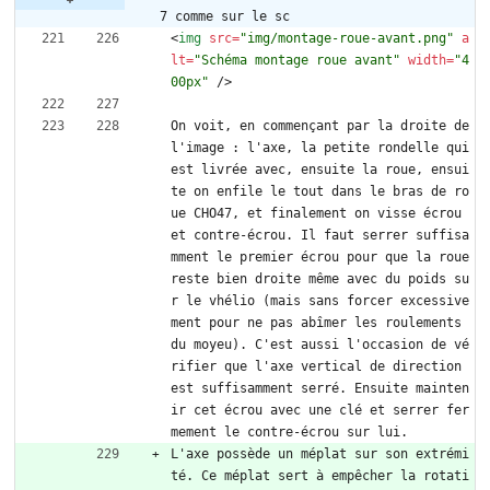
7 comme sur le sc
<
img
src
=
"img/montage-roue-avant.png"
a
lt
=
"Schéma montage roue avant"
width
=
"4
00px"
/
>
On voit, en commençant par la droite de 
l'image : l'axe, la petite rondelle qui 
est livrée avec, ensuite la roue, ensui
te on enfile le tout dans le bras de ro
ue CHO47, et finalement on visse écrou 
et contre-écrou. Il faut serrer suffisa
mment le premier écrou pour que la roue 
reste bien droite même avec du poids su
r le vhélio (mais sans forcer excessive
ment pour ne pas abîmer les roulements 
du moyeu). C'est aussi l'occasion de vé
rifier que l'axe vertical de direction 
est suffisamment serré. Ensuite mainten
ir cet écrou avec une clé et serrer fer
mement le contre-écrou sur lui.
L'axe possède un méplat sur son extrémi
té. Ce méplat sert à empêcher la rotati