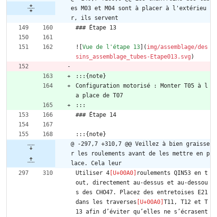
es M03 et M04 sont à placer à l'extérieu
r, ils servent
### Étape 13
![
Vue de l'étape 13
](
img/assemblage/des
sins_assemblage_tubes-Etape013.svg
)
:::{note}
Configuration motorisé : Monter T05 à l
a place de T07
:::
### Étape 14
:::{note}
@ -297,7 +310,7 @@ Veillez à bien graisse
r les roulements avant de les mettre en p
lace. Cela leur
Utiliser 4
roulements QIN53 en t
out, directement au-dessus et au-dessou
s des CHO47. Placez des entretoises E21 
dans les traverses
T11, T12 et T
13 afin d’éviter qu’elles ne s’écrasent 