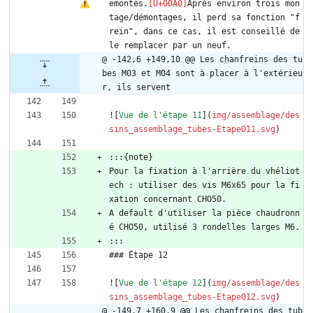
emontés.
Après environ trois mon
tage/démontages, il perd sa fonction "f
rein", dans ce cas, il est conseillé de 
le remplacer par un neuf.
@ -142,6 +149,10 @@ Les chanfreins des tu
bes M03 et M04 sont à placer à l'extérieu
r, ils servent
![
Vue de l'étape 11
](
img/assemblage/des
sins_assemblage_tubes-Etape011.svg
)
:::{note}
Pour la fixation à l'arrière du vhéliot
ech : utiliser des vis M6x65 pour la fi
xation concernant CHO50. 
A default d'utiliser la pièce chaudronn
é CHO50, utilisé 3 rondelles larges M6.
:::
### Étape 12
![
Vue de l'étape 12
](
img/assemblage/des
sins_assemblage_tubes-Etape012.svg
)
@ -149,7 +160,9 @@ Les chanfreins des tub