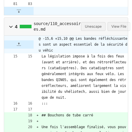
source/110_accessoir
4
Unescape
View File
es.md
@ -15,6 +15,10 @@ Les bandes réfléchissante
s sont un aspect essentiel de la sécurité d
u véhic
La législation impose à la fois des feux 
(avant et arrière), et des rétroréflecteu
rs (catadioptres). Des catadioptres sont 
généralement intégrés aux feux vélo. Les 
bandes QIN05, qui sont également des rétr
oréflecteurs, améliorent largement la vis
ibilité du vhéliotech, aussi bien de jour 
que de nuit.
:::
## Bouchons de tube carré
Une fois l'assemblage finalisé, vous pouv