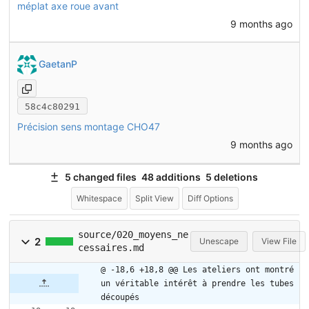
méplat axe roue avant
9 months ago
GaetanP
58c4c80291
Précision sens montage CHO47
9 months ago
5 changed files
48 additions
5 deletions
Whitespace
Split View
Diff Options
source/020_moyens_ne
2
Unescape
View File
cessaires.md
@ -18,6 +18,8 @@ Les ateliers ont montré 
un véritable intérêt à prendre les tubes 
découpés