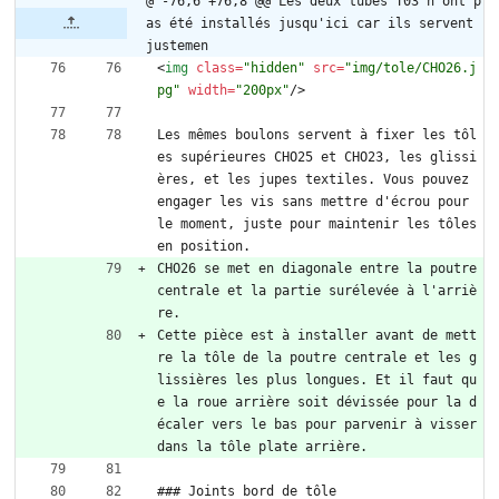
@ -76,6 +76,8 @@ Les deux tubes T03 n'ont p
as été installés jusqu'ici car ils servent 
justemen
<
img
class
=
"hidden"
src
=
"img/tole/CHO26.j
pg"
width
=
"200px"
/
>
Les mêmes boulons servent à fixer les tôl
es supérieures CHO25 et CHO23, les glissi
ères, et les jupes textiles. Vous pouvez 
engager les vis sans mettre d'écrou pour 
le moment, juste pour maintenir les tôles 
en position.
CHO26 se met en diagonale entre la poutre 
centrale et la partie surélevée à l'arriè
re.
Cette pièce est à installer avant de mett
re la tôle de la poutre centrale et les g
lissières les plus longues. Et il faut qu
e la roue arrière soit dévissée pour la d
écaler vers le bas pour parvenir à visser 
dans la tôle plate arrière.
### Joints bord de tôle