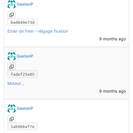
GaetanP
bad649e73d
Etrier de frein - rélgage fixation
9 months ago
GaetanP
fadef25e85
Moteur ,
9 months ago
GaetanP
1ab966af7e