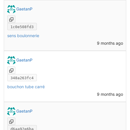
GaetanP
1c0e508fd3
sens boulonnerie
9 months ago
GaetanP
348a263fc4
bouchon tube carré
9 months ago
GaetanP
d6aa92e6ba