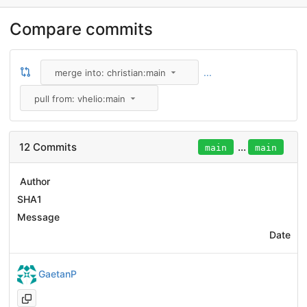
Compare commits
...
merge into: christian:main
pull from: vhelio:main
12 Commits
...
main
main
Author
SHA1
Message
Date
GaetanP