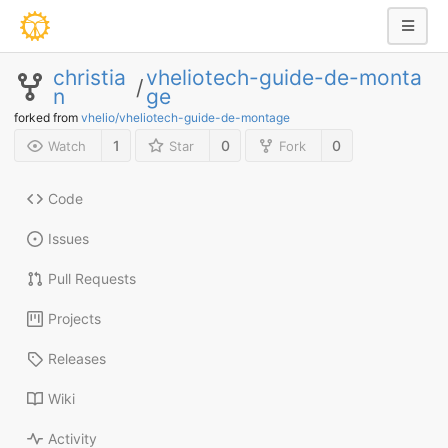
christia
vheliotech-guide-de-monta
/
n
ge
forked from
vhelio/vheliotech-guide-de-montage
1
0
0
Watch
Star
Fork
Code
Issues
Pull Requests
Projects
Releases
Wiki
Activity