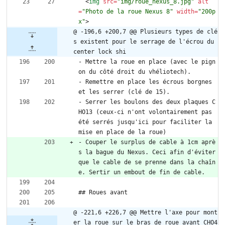
<
img
src
=
"img/roue_nexus_8.jpg"
alt
=
"Photo de la roue Nexus 8"
width
=
"200p
x"
>
@ -196,6 +200,7 @@ Plusieurs types de clé
s existent pour le serrage de l'écrou du 
center lock shi
- Mettre la roue en place (avec le pign
on du côté droit du vhéliotech).
- Remettre en place les écrous borgnes 
et les serrer (clé de 15).
- Serrer les boulons des deux plaques C
HO13 (ceux-ci n'ont volontairement pas 
été serrés jusqu'ici pour faciliter la 
mise en place de la roue)
- Couper le surplus de cable à 1cm aprè
s la bague du Nexus. Ceci afin d'éviter 
que le cable de se prenne dans la chaîn
e. Sertir un embout de fin de cable.
## Roues avant
@ -221,6 +226,7 @@ Mettre l'axe pour mont
er la roue sur le bras de roue avant CHO4