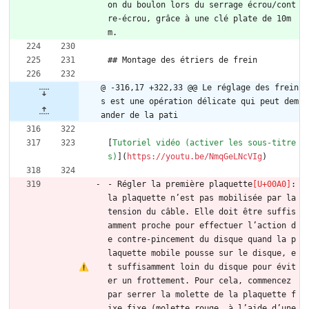
on du boulon lors du serrage écrou/cont
re-écrou, grâce à une clé plate de 10m
m.
## Montage des étriers de frein
@ -316,17 +322,33 @@ Le réglage des frein
s est une opération délicate qui peut dem
ander de la pati
[
Tutoriel vidéo (activer les sous-titre
s)
](
https://youtu.be/NmqGeLNcVIg
)
- Régler la première plaquette
: 
la plaquette n’est pas mobilisée par la 
tension du câble. Elle doit être suffis
amment proche pour effectuer l’action d
e contre-pincement du disque quand la p
laquette mobile pousse sur le disque, e
t suffisamment loin du disque pour évit
er un frottement. Pour cela, commencez 
par serrer la molette de la plaquette f
ixe fixe (molette rouge, à l’aide d’une 