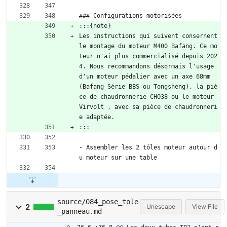
### Configurations motorisées
:::{note}
Les instructions qui suivent consernent 
le montage du moteur M400 Bafang. Ce mo
teur n'ai plus commercialisé depuis 202
4. Nous recommandons désormais l'usage 
d'un moteur pédalier avec un axe 68mm 
(Bafang Série BBS ou Tongsheng), la piè
ce de chaudronnerie CHO38 ou le moteur 
Virvolt , avec sa pièce de chaudronneri
e adaptée. 
:::
- Assembler les 2 tôles moteur autour d
u moteur sur une table
source/084_pose_tole
2
Unescape
View File
_panneau.md