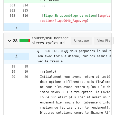
l'intérieur.
:::
![
Etape 3b assemblage direction
](
img/di
rection/Etape004b_Page.svg
)
source/050_montage_
28
Unescape
View File
pieces_cycles.md
@ -18,6 +18,10 @@ Nous proposons la solut
ion avec frein à disque, car nos essais a
vec le frein à
:::{note}
Initialement nous avons retenu et testé 
deux options différentes, mais finaleme
nt nous n’en avons retenu qu’un : le sh
imano Nexus 8. L’autre option, le Envio
lo CA 380 était plus cher et avait un r
endement bien moins bon (absence d’info
rmation du fabricant sur le rendement). 
D’autres solutions comme le Shimano Alf