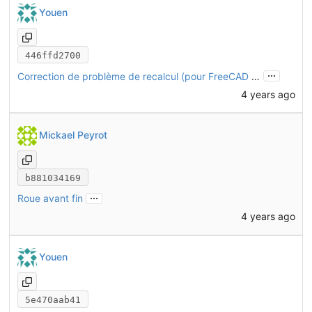
Youen
446ffd2700
...
Correction de problème de recalcul (pour FreeCAD link branch)
4 years ago
Mickael Peyrot
b881034169
...
Roue avant fin
4 years ago
Youen
5e470aab41