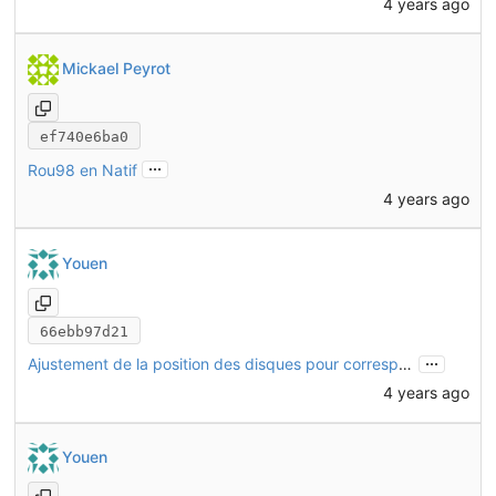
4 years ago
Mickael Peyrot
ef740e6ba0
...
Rou98 en Natif
4 years ago
Youen
66ebb97d21
...
Ajustement de la position des disques pour correspondre à la réalité
4 years ago
Youen