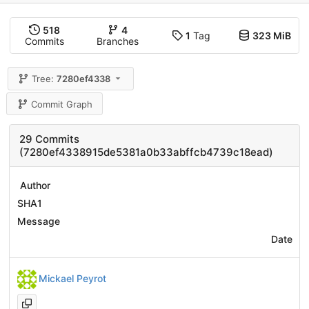
518
4
1
Tag
323 MiB
Commits
Branches
Tree:
7280ef4338
Commit Graph
29 Commits
(7280ef4338915de5381a0b33abffcb4739c18ead)
Author
SHA1
Message
Date
Mickael Peyrot