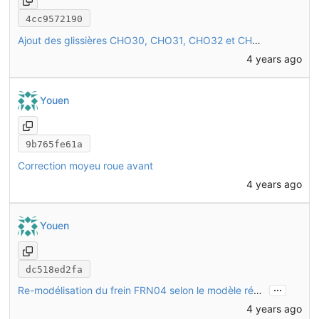
4cc9572190
Ajout des glissières CHO30, CHO31, CHO32 et CHO33 à l'assemblage
4 years ago
Youen
9b765fe61a
Correction moyeu roue avant
4 years ago
Youen
dc518ed2fa
...
Re-modélisation du frein FRN04 selon le modèle réel (Avid BB5)
4 years ago