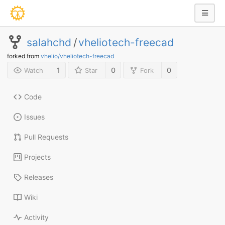
salahchd
/
vheliotech-freecad
forked from
vhelio/vheliotech-freecad
1
0
0
Watch
Star
Fork
Code
Issues
Pull Requests
Projects
Releases
Wiki
Activity