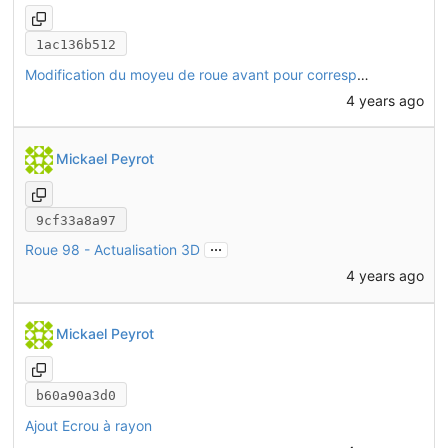
1ac136b512
Modification du moyeu de roue avant pour correspondre au nouveau modèle de roue utilisé. Modification de CHO47 pour être compatible avec ce moyeu.
4 years ago
Mickael Peyrot
9cf33a8a97
...
Roue 98 - Actualisation 3D
4 years ago
Mickael Peyrot
b60a90a3d0
Ajout Ecrou à rayon