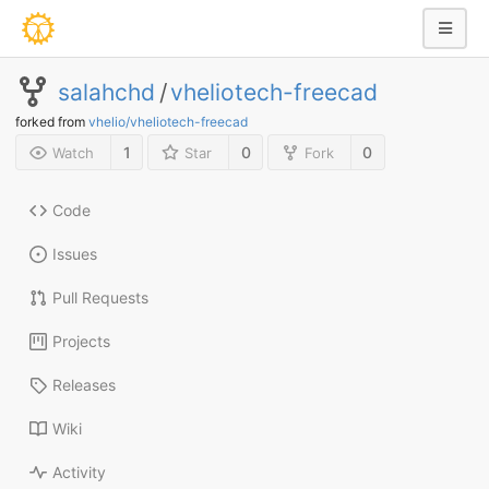
salahchd
/
vheliotech-freecad
forked from
vhelio/vheliotech-freecad
1
0
0
Watch
Star
Fork
Code
Issues
Pull Requests
Projects
Releases
Wiki
Activity