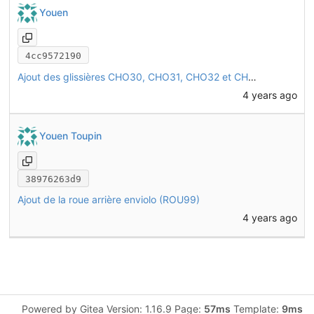
Youen
4cc9572190
Ajout des glissières CHO30, CHO31, CHO32 et CHO33 à l'assemblage
4 years ago
Youen Toupin
38976263d9
Ajout de la roue arrière enviolo (ROU99)
4 years ago
Powered by Gitea Version: 1.16.9 Page:
57ms
Template:
9ms