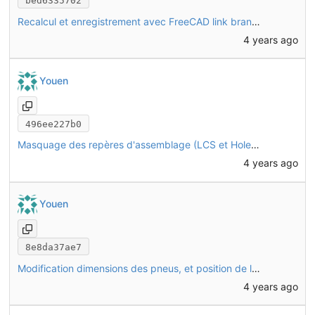
bed6335702
Recalcul et enregistrement avec FreeCAD link branch (daily 20221128)
4 years ago
Youen
496ee227b0
Masquage des repères d'assemblage (LCS et HoleAxis) sur toutes les pièces
4 years ago
Youen
8e8da37ae7
Modification dimensions des pneus, et position de la jante sur les roues avant
4 years ago