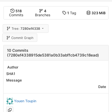
518
4
1
Tag
323 MiB
Commits
Branches
Tree:
7280ef4338
Commit Graph
10 Commits
(7280ef4338915de5381a0b33abffcb4739c18ead)
Author
SHA1
Message
Date
Youen Toupin