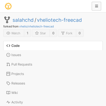
salahchd
/
vheliotech-freecad
forked from
vhelio/vheliotech-freecad
1
0
0
Watch
Star
Fork
Code
Issues
Pull Requests
Projects
Releases
Wiki
Activity