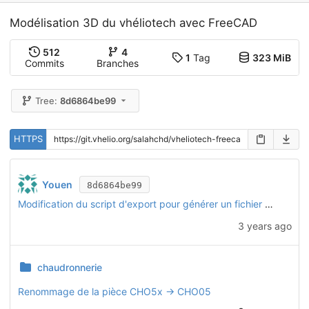
Modélisation 3D du vhéliotech avec FreeCAD
512
4
1
Tag
323 MiB
Commits
Branches
Tree:
8d6864be99
HTTPS
Youen
8d6864be99
Modification du script d'export pour générer un fichier STEP pour chaque configuration (basique, motorisée, etc.)
3 years ago
chaudronnerie
Renommage de la pièce CHO5x -> CHO05