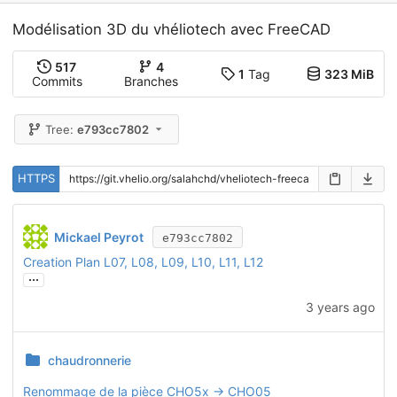
Modélisation 3D du vhéliotech avec FreeCAD
517
4
1
Tag
323 MiB
Commits
Branches
Tree:
e793cc7802
HTTPS
Mickael Peyrot
e793cc7802
Creation Plan L07, L08, L09, L10, L11, L12
...
3 years ago
chaudronnerie
Renommage de la pièce CHO5x -> CHO05