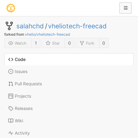
salahchd
/
vheliotech-freecad
forked from
vhelio/vheliotech-freecad
1
0
0
Watch
Star
Fork
Code
Issues
Pull Requests
Projects
Releases
Wiki
Activity