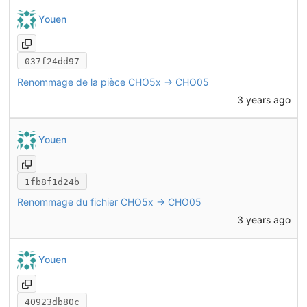
Youen
037f24dd97
Renommage de la pièce CHO5x -> CHO05
3 years ago
Youen
1fb8f1d24b
Renommage du fichier CHO5x -> CHO05
3 years ago
Youen
40923db80c