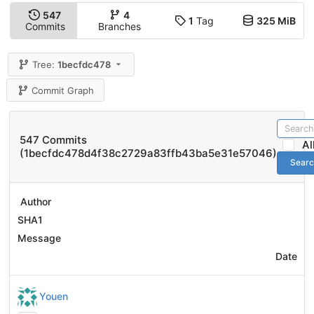
547
4
1
Tag
325 MiB
Commits
Branches
Tree:
1becfdc478
Commit Graph
547 Commits
A
(1becfdc478d4f38c2729a83ffb43ba5e31e57046)
Sear
Author
SHA1
Message
Date
Youen