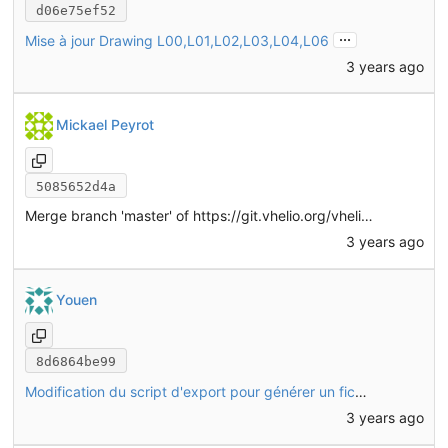
d06e75ef52
...
Mise à jour Drawing L00,L01,L02,L03,L04,L06
3 years ago
Mickael Peyrot
5085652d4a
Merge branch 'master' of
https://git.vhelio.org/vhelio/vheliotech-freecad
3 years ago
Youen
8d6864be99
Modification du script d'export pour générer un fichier STEP pour chaque configuration (basique, motorisée, etc.)
3 years ago