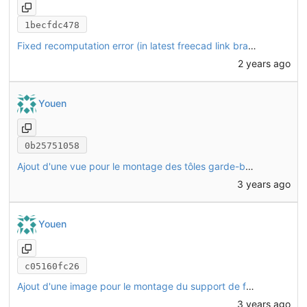
1becfdc478
Fixed recomputation error (in latest freecad link branch 2024.409.0)
2 years ago
Youen
0b25751058
Ajout d'une vue pour le montage des tôles garde-boue avant
3 years ago
Youen
c05160fc26
Ajout d'une image pour le montage du support de frein arrière CHO34
3 years ago