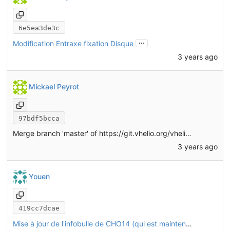
6e5ea3de3c
...
Modification Entraxe fixation Disque
3 years ago
Mickael Peyrot
97bdf5bcca
Merge branch 'master' of
https://git.vhelio.org/vhelio/vheliotech-freecad
3 years ago
Youen
419cc7dcae
Mise à jour de l'infobulle de CHO14 (qui est maintenant une CHO13 retournée)