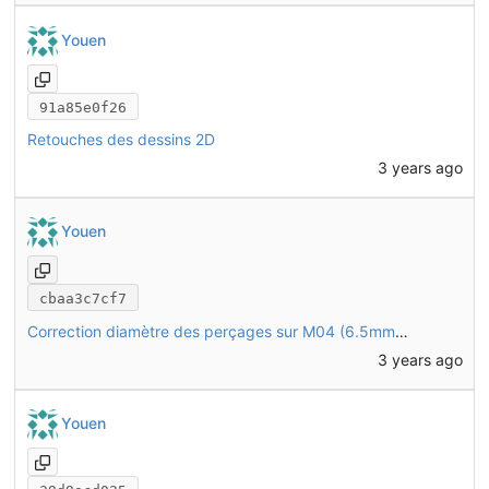
Youen
91a85e0f26
Retouches des dessins 2D
3 years ago
Youen
cbaa3c7cf7
Correction diamètre des perçages sur M04 (6.5mm et non pas 6mm)
3 years ago
Youen