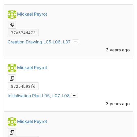
Mickael Peyrot
77a574d472
...
Creation Drawing L05,L06, L07
3 years ago
Mickael Peyrot
87254b93fd
...
Initialisation Plan L05, L07, L08
3 years ago
Mickael Peyrot