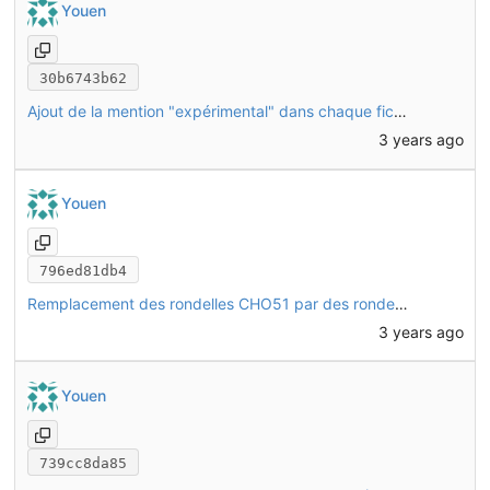
Youen
30b6743b62
Ajout de la mention "expérimental" dans chaque fichier de pièce qui ne fait pas partie de la v1.0.0
3 years ago
Youen
796ed81db4
Remplacement des rondelles CHO51 par des rondelles standards (QIN12)
3 years ago
Youen
739cc8da85