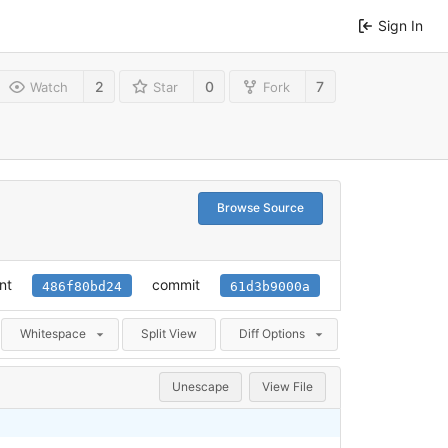
Sign In
2
0
7
Watch
Star
Fork
Browse Source
nt
commit
486f80bd24
61d3b9000a
Whitespace
Split View
Diff Options
Unescape
View File