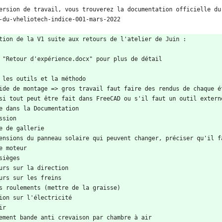
ersion de travail, vous trouverez la documentation officielle du
-du-vheliotech-indice-001-mars-2022
tion de la V1 suite aux retours de l'atelier de Juin :
 "Retour d'expérience.docx" pour plus de détail
 les outils et la méthodo
ide de montage => gros travail faut faire des rendus de chaque é
si tout peut être fait dans FreeCAD ou s'il faut un outil extern
e dans la Documentation
ssion
e de gallerie
ensions du panneau solaire qui peuvent changer, préciser qu'il f
e moteur
sièges
urs sur la direction
urs sur les freins
s roulements (mettre de la graisse)
ion sur l'électricité
ir 
ement bande anti crevaison par chambre à air