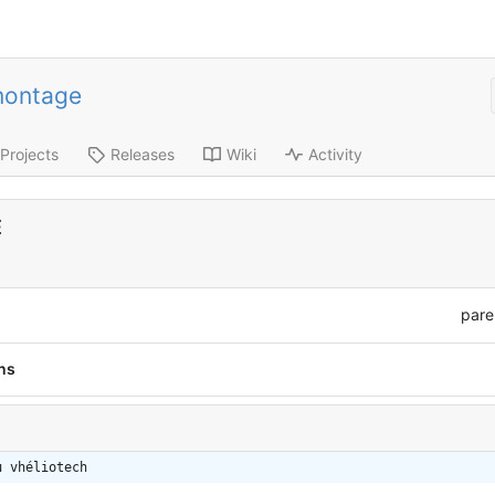
montage
Projects
Releases
Wiki
Activity
E
pare
ns
u vhéliotech