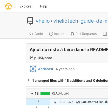
Explore
Help
vhelio
/
vheliotech-guide-de-
Code
Issues
Pull Requests
Ajout du reste à faire dans le READM
pull/4/head
AndreasL
4 years ago
1 changed files
with
18 additions
and
0 deletio
18
README.md
@ -3,3 +3,21 @@ Documentation d