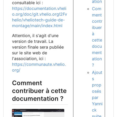
ation
consultable ici :
https://documentation.vheli
Com
o.org/doc/git.vhelio.org!2Fv
ment
helio/vheliotech-guide-de-
contr
montage/main/index.html
ibuer
à
Attention, il s'agit d'une
cette
version de travail. La
docu
version finale sera publiée
ment
sur le site web de
l'association, ici :
ation
https://communaute.vhelio.
?
org/
Ajout
s
Comment
prop
contribuer à cette
osés
par
documentation ?
Yanni
ck
suite