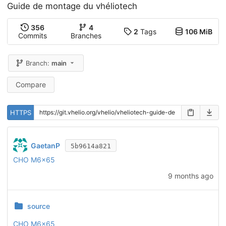
Guide de montage du vhéliotech
356
4
2
Tags
106 MiB
Commits
Branches
Branch:
main
Compare
HTTPS
GaetanP
5b9614a821
CHO M6x65
9 months ago
source
CHO M6x65