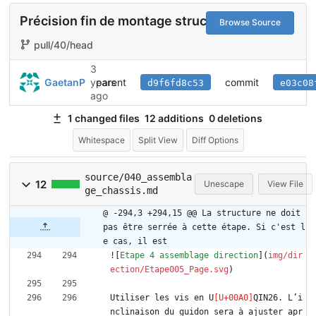
Précision fin de montage structure
Browse Source
pull/40/head
3
parent
commit
GaetanP
years
d9f6fd8c53
e03c08
ago
1 changed files
12 additions
0 deletions
Whitespace
Split View
Diff Options
source/040_assembla
12
Unescape
View File
ge_chassis.md
@ -294,3 +294,15 @@ La structure ne doit 
pas être serrée à cette étape. Si c'est l
e cas, il est
![
Etape 4 assemblage direction
](
img/dir
ection/Etape005_Page.svg
)
Utiliser les vis en U
QIN26. L’i
nclinaison du guidon sera à ajuster apr