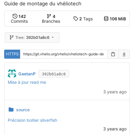
Guide de montage du vhéliotech
142
4
2
Tags
106 MiB
Commits
Branches
Tree:
392b01a8c6
HTTPS
GaetanP
392b01a8c6
Mise à jour read me
3 years ago
source
Précision boitier silverfish
3 years ago