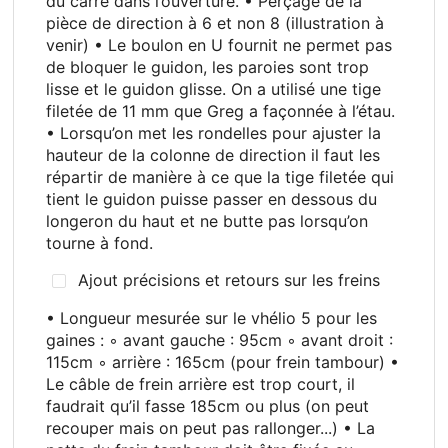
du carré dans l’ouverture. • Perçage de la
pièce de direction à 6 et non 8 (illustration à
venir) • Le boulon en U fournit ne permet pas
de bloquer le guidon, les paroies sont trop
lisse et le guidon glisse. On a utilisé une tige
filetée de 11 mm que Greg a façonnée à l’étau.
• Lorsqu’on met les rondelles pour ajuster la
hauteur de la colonne de direction il faut les
répartir de manière à ce que la tige filetée qui
tient le guidon puisse passer en dessous du
longeron du haut et ne butte pas lorsqu’on
tourne à fond.
Ajout précisions et retours sur les freins
• Longueur mesurée sur le vhélio 5 pour les
gaines
: ◦ avant gauche
: 95cm ◦ avant droit
:
115cm ◦ arrière
: 165cm (pour frein tambour) •
Le câble de frein arrière est trop court, il
faudrait qu’il fasse 185cm ou plus (on peut
recouper mais on peut pas rallonger...) • La