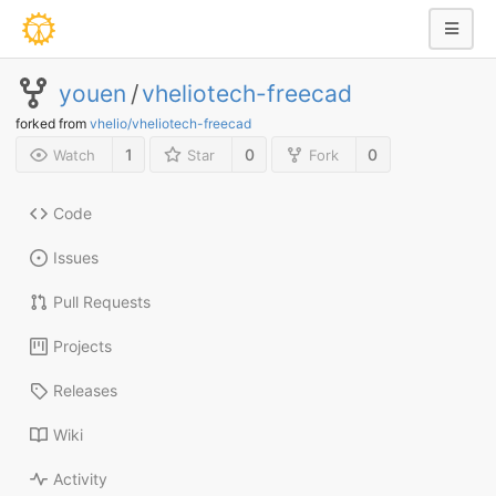
youen
/
vheliotech-freecad
forked from
vhelio/vheliotech-freecad
1
0
0
Watch
Star
Fork
Code
Issues
Pull Requests
Projects
Releases
Wiki
Activity