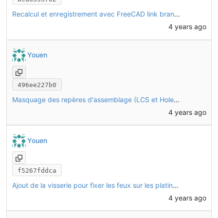
Recalcul et enregistrement avec FreeCAD link branch (daily 20221128)
4 years ago
Youen
496ee227b0
Masquage des repères d'assemblage (LCS et HoleAxis) sur toutes les pièces
4 years ago
Youen
f5267fddca
Ajout de la visserie pour fixer les feux sur les platines, et fixation de la tôle latérale au niveau du pédalier avec écrous sertis
4 years ago