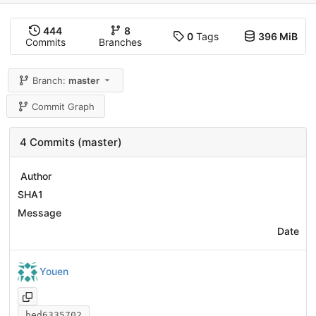
444
8
0
Tags
396 MiB
Commits
Branches
Branch:
master
Commit Graph
4 Commits (master)
Author
SHA1
Message
Date
Youen
bed6335702