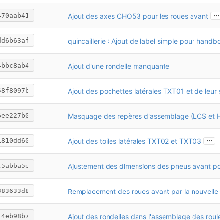
...
Ajout des axes CHO53 pour les roues avant
470aab41
quincaillerie : Ajout de label simple pour handb
dd6b63af
Ajout d'une rondelle manquante
4bbc8ab4
58f8097b
6ee227b0
...
Ajout des toiles latérales TXT02 et TXT03
1810dd60
c5abba5e
883633d8
14eb98b7