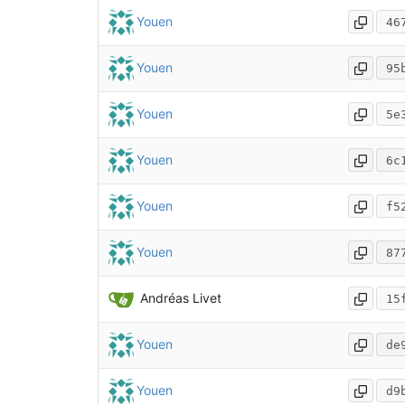
Youen
46
Youen
95
Youen
5e
Youen
6c
Youen
f5
Youen
87
Andréas Livet
15
Youen
de
Youen
d9