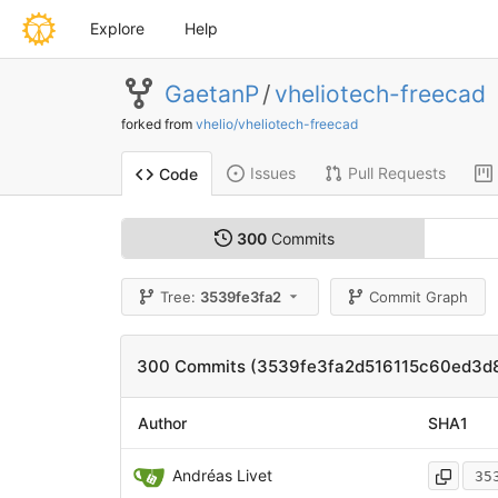
Explore
Help
GaetanP
/
vheliotech-freecad
forked from
vhelio/vheliotech-freecad
Issues
Pull Requests
Code
300
Commits
Tree:
3539fe3fa2
Commit Graph
300 Commits (3539fe3fa2d516115c60ed3
Author
SHA1
Andréas Livet
35