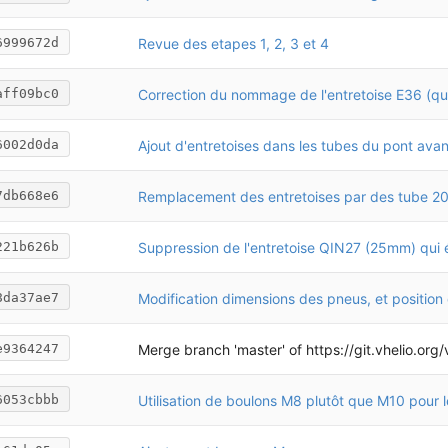
Revue des etapes 1, 2, 3 et 4
6999672d
aff09bc0
Ajout d'entretoises dans les tubes du pont avan
6002d0da
7db668e6
221b626b
8da37ae7
Merge branch 'master' of
https://git.vhelio.org/vhelio/vh
e9364247
Utilisation de boulons M8 plutôt que M10 pour le
6053cbbb