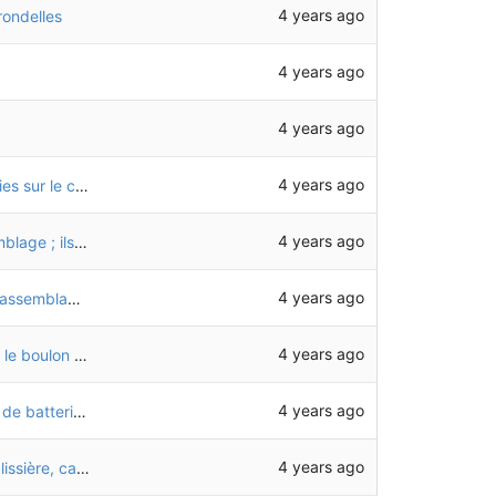
4 years ago
ondelles
4 years ago
4 years ago
4 years ago
Modification de la fixation du support de batteries sur le chassis, pour ne pas avoir besoin de démonter de boulon pour le fixer
4 years ago
Suppression des dessins dans le fichier d'assemblage ; ils sont maintenant dans un fichier séparé
4 years ago
Création du fichier séparé pour les dessins de l'assemblage du chassis (structure des tubes alu)
4 years ago
Utilisation de vis M6x12 au lieu de M6x14 sinon le boulon d'antivol de batterie dépasse trop et touche la batterie d'en dessous
4 years ago
Réhaussement de l'étagère du haut du support de batteries de 2mm
4 years ago
Arrondi en haut des montants qui sont sous la glissière, car il n'y a pas la place de mettre des embouts de tube