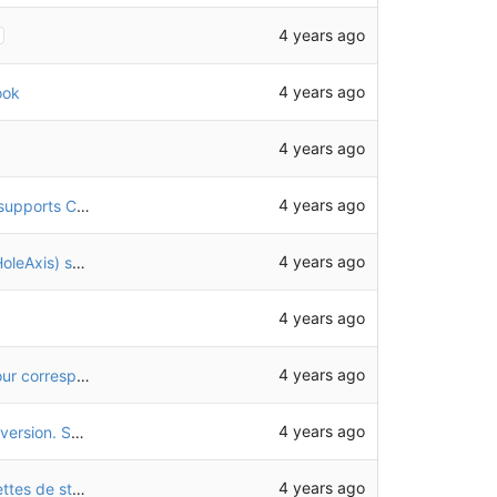
4 years ago
4 years ago
ook
4 years ago
4 years ago
Ajout des pochettes latérales TXT01 et de leur supports CHO52
4 years ago
Masquage des repères d'assemblage (LCS et HoleAxis) sur toutes les pièces
4 years ago
4 years ago
Ajustement des dimensions des pneus avant pour correspondre à la réalité (pneu 2.35")
4 years ago
Remplacement des roues avant par la nouvelle version. Suite à des mesures plus précises, modification de CHO47.
4 years ago
Ajout des rondelles dans l'assemblage des roulettes de stabilisation (tubes décalés de 1mm)