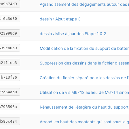
Agrandissement des dégagements autour des r
ea9a74d9
dessin : Ajout etape 3
3f6c3d80
dessin : Mise à jour des Etape 1 & 2
023998d9
439ea0a9
52f1fee3
4b713f36
c7c64ab0
6798596a
d585c434