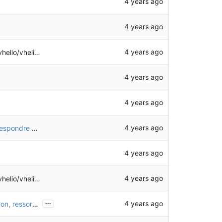
4 years ago
4 years ago
4 years ago
eliotech-freecad
4 years ago
4 years ago
4 years ago
Modification du moyeu de roue avant pour correspondre au nouveau modèle de roue utilisé. Modification de CHO47 pour être compatible avec ce moyeu.
4 years ago
4 years ago
eliotech-freecad
...
4 years ago
Ajout de pièces pour le tendeur de chaîne (pignon, ressort, maillon rapide)