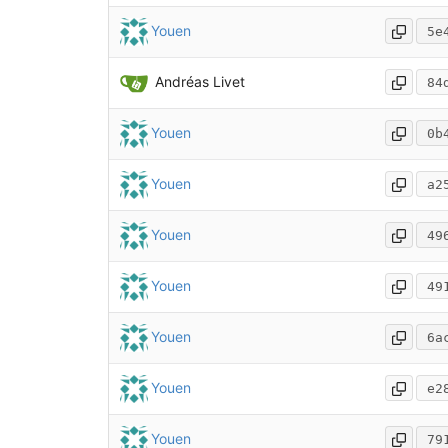
Youen
5e
Andréas Livet
84
Youen
0b
Youen
a2
Youen
49
Youen
49
Youen
6a
Youen
e2
Youen
79