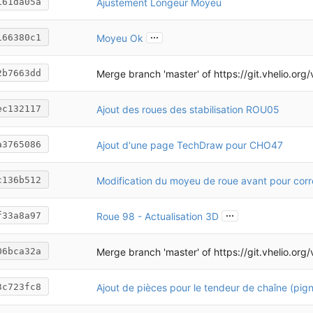
Ajustement Longeur Moyeu
161da05a
...
Moyeu Ok
166380c1
Merge branch 'master' of
https://git.vhelio.org/vhelio/vh
2b7663dd
Ajout des roues des stabilisation ROU05
ec132117
Ajout d'une page TechDraw pour CHO47
a3765086
c136b512
...
Roue 98 - Actualisation 3D
f33a8a97
Merge branch 'master' of
https://git.vhelio.org/vhelio/vh
06bca32a
3c723fc8