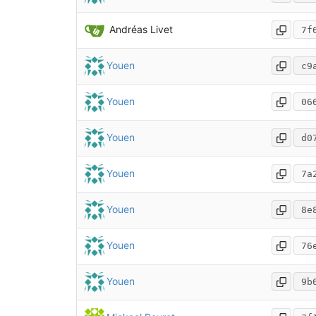
Andréas Livet
7f
Youen
c9
Youen
06
Youen
d0
Youen
7a
Youen
8e
Youen
76
Youen
9b