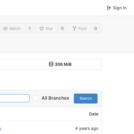
Sign In
1
0
0
Watch
Star
Fork
306 MiB
All Branches
Search
Date
4 years ago
s