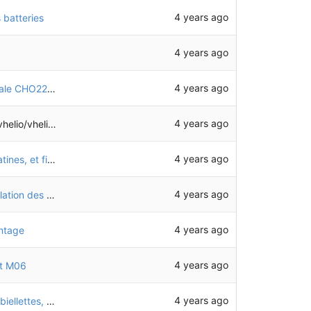
4 years ago
 batteries
4 years ago
4 years ago
Ajustement des trous de fixation de la tôle latérale CHO22 pour placement d'écrous sertis M4
4 years ago
eliotech-freecad
4 years ago
Ajout de la visserie pour fixer les feux sur les platines, et fixation de la tôle latérale au niveau du pédalier avec écrous sertis
4 years ago
Ajustement des diamètres des trous pour articulation des biellettes
4 years ago
ontage
4 years ago
et M06
4 years ago
Ajustement des diamètres de perçage pour les biellettes, ajout des boulons de fixation des triangles