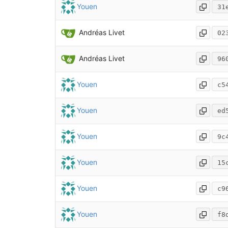
Youen
31
Andréas Livet
02
Andréas Livet
96
Youen
c5
Youen
ed
Youen
9c
Youen
15
Youen
c9
Youen
f8