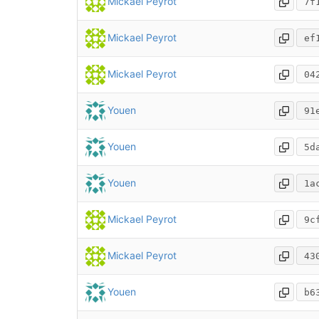
Mickael Peyrot
7f
Mickael Peyrot
ef
Mickael Peyrot
04
Youen
91
Youen
5d
Youen
1a
Mickael Peyrot
9c
Mickael Peyrot
43
Youen
b6