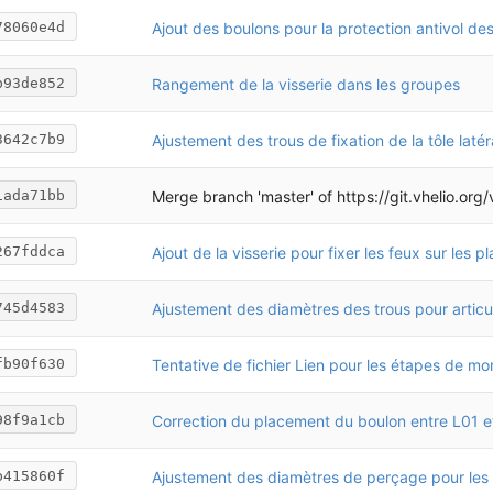
Ajout des boulons pour la protection antivol des
78060e4d
Rangement de la visserie dans les groupes
b93de852
3642c7b9
Merge branch 'master' of
https://git.vhelio.org/vhelio/vh
1ada71bb
267fddca
745d4583
Tentative de fichier Lien pour les étapes de m
fb90f630
Correction du placement du boulon entre L01 
98f9a1cb
b415860f