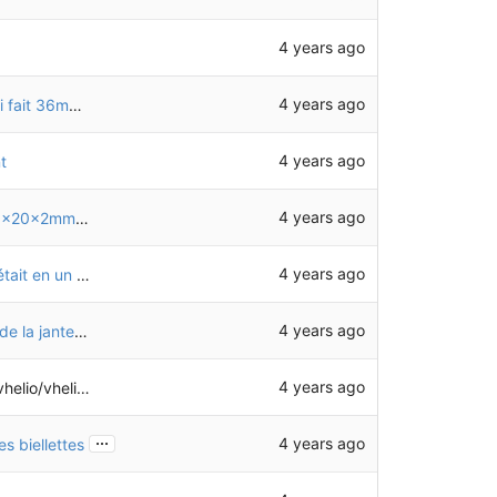
4 years ago
4 years ago
Correction du nommage de l'entretoise E36 (qui fait 36mm et pas 26mm)
4 years ago
t
4 years ago
Remplacement des entretoises par des tube 20x20x2mm coupés à la bonne longueur
4 years ago
Suppression de l'entretoise QIN27 (25mm) qui était en un seul exemplaire et pas indispensable
4 years ago
Modification dimensions des pneus, et position de la jante sur les roues avant
4 years ago
eliotech-freecad
...
4 years ago
s biellettes