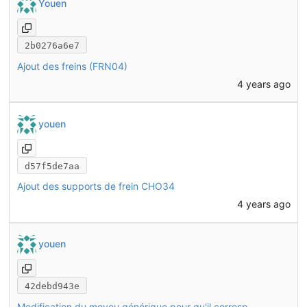
Youen
2b0276a6e7
Ajout des freins (FRN04)
4 years ago
youen
d57f5de7aa
Ajout des supports de frein CHO34
4 years ago
youen
42debd943e
Modification du moyeu générique pour qu'il corresponde mieux au moyeu réel