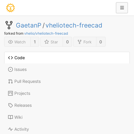
GaetanP
/
vheliotech-freecad
forked from
vhelio/vheliotech-freecad
1
0
0
Watch
Star
Fork
Code
Issues
Pull Requests
Projects
Releases
Wiki
Activity