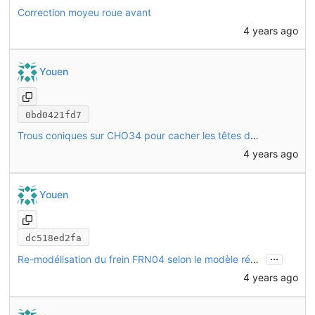
Correction moyeu roue avant
4 years ago
Youen
0bd0421fd7
Trous coniques sur CHO34 pour cacher les têtes de vis
4 years ago
Youen
dc518ed2fa
...
Re-modélisation du frein FRN04 selon le modèle réel (Avid BB5)
4 years ago