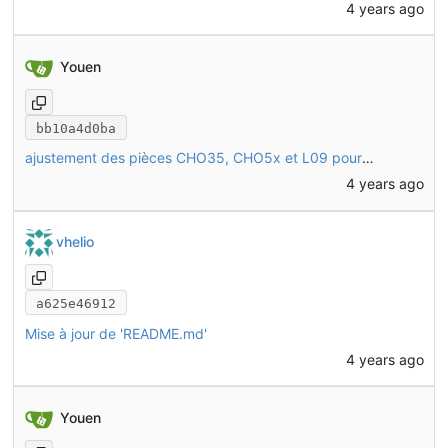
4 years ago
Youen
bb10a4d0ba
ajustement des pièces CHO35, CHO5x et L09 pour qu'elles arrivent toutes exactement en contact les unes avec les autres
4 years ago
vhelio
a625e46912
Mise à jour de 'README.md'
4 years ago
Youen