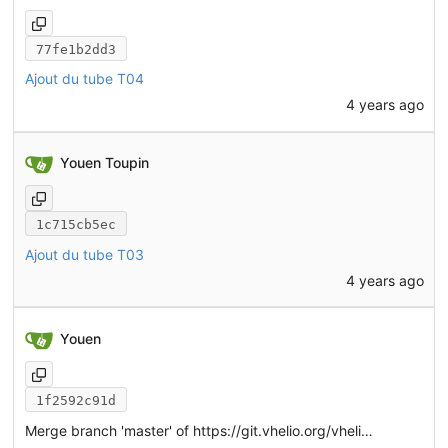
77fe1b2dd3
Ajout du tube T04
4 years ago
Youen Toupin
1c715cb5ec
Ajout du tube T03
4 years ago
Youen
1f2592c91d
Merge branch 'master' of
https://git.vhelio.org/vhelio/vheliotech-freecad