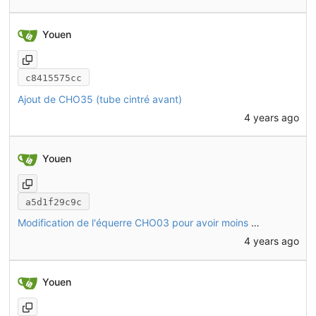
Youen
c8415575cc
Ajout de CHO35 (tube cintré avant)
4 years ago
Youen
a5d1f29c9c
Modification de l'équerre CHO03 pour avoir moins de dépendance entre les étapes et raffinage des demi cercle pour ne pas avoir d'arrêtes inutiles
4 years ago
Youen