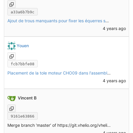
a33a6b7b9c
Ajout de trous manquants pour fixer les équerres sur L08 et M07
4 years ago
Youen
fcb7bbfe08
Placement de la tole moteur CHO09 dans l'assemblage
4 years ago
Vincent B
9161e63866
Merge branch 'master' of
https://git.vhelio.org/vhelio/vheliotech-freecad
4 years ago