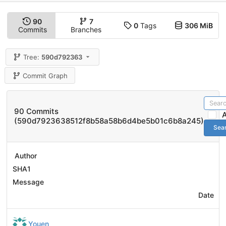
90
7
0
Tags
306 MiB
Commits
Branches
Tree:
590d792363
Commit Graph
90 Commits
(590d7923638512f8b58a58b6d4be5b01c6b8a245)
Sea
Author
SHA1
Message
Date
Youen