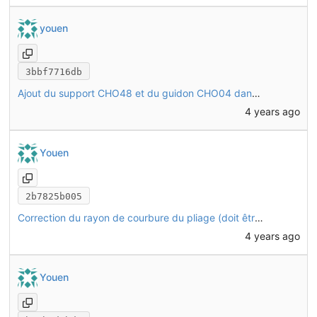
youen
3bbf7716db
Ajout du support CHO48 et du guidon CHO04 dans l'assemblage
4 years ago
Youen
2b7825b005
Correction du rayon de courbure du pliage (doit être >= à l'épaisseur)
4 years ago
Youen