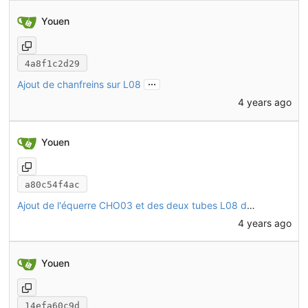
Youen
4a8f1c2d29
...
Ajout de chanfreins sur L08
4 years ago
Youen
a80c54f4ac
Ajout de l'équerre CHO03 et des deux tubes L08 dans l'assemblage
4 years ago
Youen
14efa60c9d