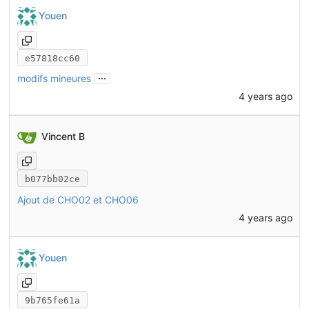
Youen
e57818cc60
...
modifs mineures
4 years ago
Vincent B
b077bb02ce
Ajout de CHO02 et CHO06
4 years ago
Youen
9b765fe61a