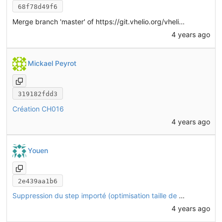
68f78d49f6
Merge branch 'master' of
https://git.vhelio.org/vhelio/vheliotech-freecad
4 years ago
Mickael Peyrot
319182fdd3
Création CH016
4 years ago
Youen
2e439aa1b6
Suppression du step importé (optimisation taille de fichier)
4 years ago