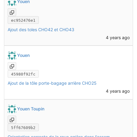
Youen
ec952476e1
Ajout des toles CHO42 et CHO43
4 years ago
Youen
45980f92fc
Ajout de la tôle porte-bagage arrière CHO25
4 years ago
Youen Toupin
5ff67609b2
Orientation correcte de la roue arrière dans l'assemblage