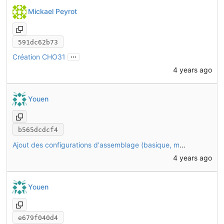
Mickael Peyrot
591dc62b73
...
Création CHO31
4 years ago
Youen
b565dcdcf4
Ajout des configurations d'assemblage (basique, motorisée, solaire, intégrale)
4 years ago
Youen
e679f040d4