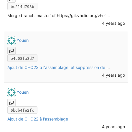
bc214d793b
Merge branch 'master' of
https://git.vhelio.org/vhelio/vheliotech-freecad
4 years ago
Youen
e4c08fa3d7
Ajout de CHO23 à l'assemblage, et suppression de deux rondelles qui avaient été ajoutées par erreur
4 years ago
Youen
6bdb4fe2fc
Ajout de CHO22 à l'assemblage
4 years ago