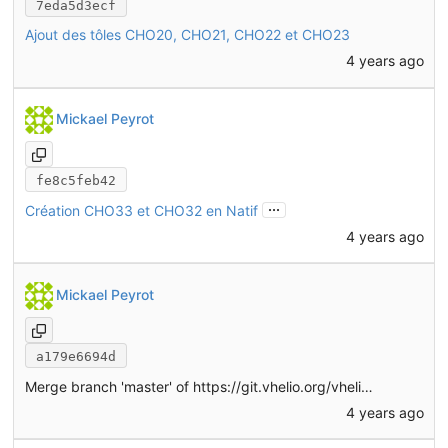
7eda5d3ecf
Ajout des tôles CHO20, CHO21, CHO22 et CHO23
4 years ago
Mickael Peyrot
fe8c5feb42
...
Création CHO33 et CHO32 en Natif
4 years ago
Mickael Peyrot
a179e6694d
Merge branch 'master' of
https://git.vhelio.org/vhelio/vheliotech-freecad
4 years ago