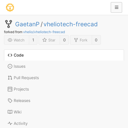
GaetanP
/
vheliotech-freecad
forked from
vhelio/vheliotech-freecad
1
0
0
Watch
Star
Fork
Code
Issues
Pull Requests
Projects
Releases
Wiki
Activity