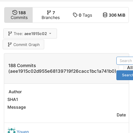
188
7
0
Tags
306 MiB
Commits
Branches
Tree:
aee1915c02
Commit Graph
188 Commits
Al
(aee1915c02d955e68139719f26cacc1bc1a741b0)
Searc
Author
SHA1
Message
Date
Youen