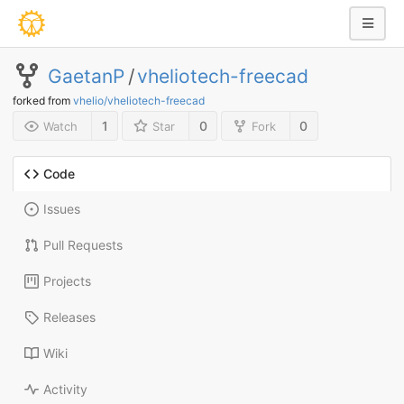
GaetanP
/
vheliotech-freecad
forked from
vhelio/vheliotech-freecad
1
0
0
Watch
Star
Fork
Code
Issues
Pull Requests
Projects
Releases
Wiki
Activity