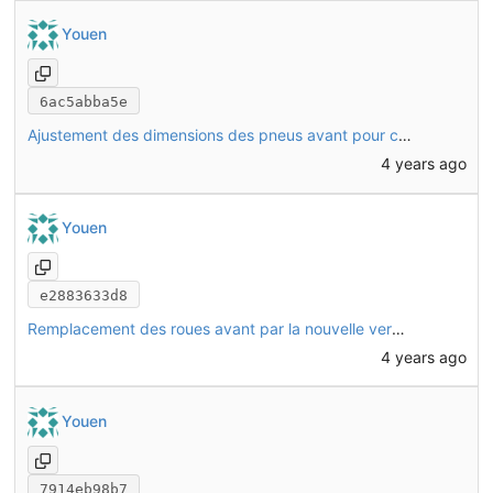
Youen
6ac5abba5e
Ajustement des dimensions des pneus avant pour correspondre à la réalité (pneu 2.35")
4 years ago
Youen
e2883633d8
Remplacement des roues avant par la nouvelle version. Suite à des mesures plus précises, modification de CHO47.
4 years ago
Youen
7914eb98b7