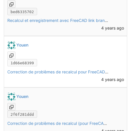
bed6335702
Recalcul et enregistrement avec FreeCAD link branch (daily 20221128)
4 years ago
Youen
1d66e68399
Correction de problèmes de recalcul pour FreeCAD link branch (détachement de LCS et HoleAxis pour éviter qu'ils se replacent sur les mauvais trous ou avec la mauvaise orientation)
4 years ago
Youen
2f6f281ddd
Correction de problèmes de recalcul (pour FreeCAD link branch)
4 years ago