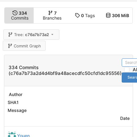
334
7
0
Tags
306 MiB
Commits
Branches
Tree:
c76a7b73a2
Commit Graph
334 Commits
A
(c76a7b73a2d4d4bf9a48acecdfc50cfd1dc95556)
Sear
Author
SHA1
Message
Date
Youen