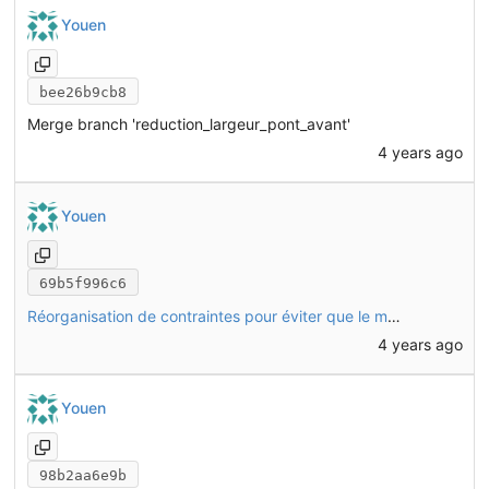
Youen
bee26b9cb8
Merge branch 'reduction_largeur_pont_avant'
4 years ago
Youen
69b5f996c6
Réorganisation de contraintes pour éviter que le modèle paramétrique se casse quand on change la largeur du pont avant
4 years ago
Youen
98b2aa6e9b