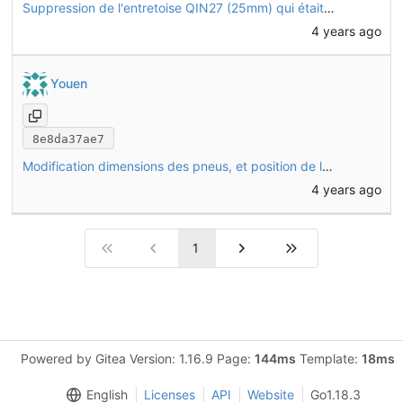
Suppression de l'entretoise QIN27 (25mm) qui était en un seul exemplaire et pas indispensable
4 years ago
Youen
8e8da37ae7
Modification dimensions des pneus, et position de la jante sur les roues avant
4 years ago
1
Powered by Gitea Version: 1.16.9 Page:
144ms
Template:
18ms
English
Licenses
API
Website
Go1.18.3