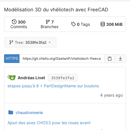
Modélisation 3D du vhéliotech avec FreeCAD
300
7
0
Tags
306 MiB
Commits
Branches
Tree:
3539fe3fa2
HTTPS
Andréas Livet
3539fe3fa2
etapes jusqu'à 8 + PartDesignName sur boulons
4 years ago
chaudronnerie
Ajout des axes CHO53 pour les roues avant