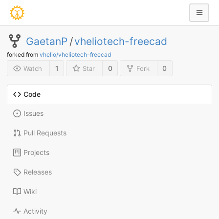
GaetanP
/
vheliotech-freecad
forked from
vhelio/vheliotech-freecad
1
0
0
Watch
Star
Fork
Code
Issues
Pull Requests
Projects
Releases
Wiki
Activity