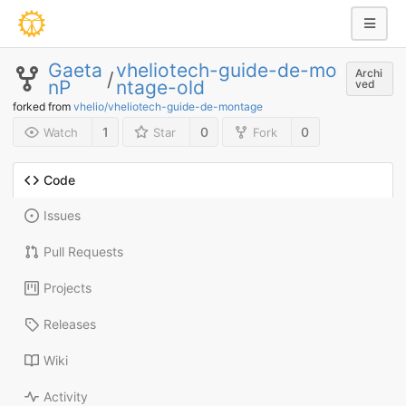
Gaeta
vheliotech-guide-de-mo
Archi
/
nP
ntage-old
ved
forked from
vhelio/vheliotech-guide-de-montage
1
0
0
Watch
Star
Fork
Code
Issues
Pull Requests
Projects
Releases
Wiki
Activity