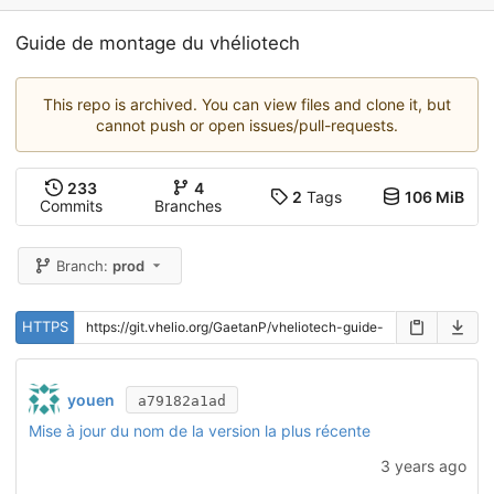
Guide de montage du vhéliotech
This repo is archived. You can view files and clone it, but
cannot push or open issues/pull-requests.
233
4
2
Tags
106 MiB
Commits
Branches
Branch:
prod
HTTPS
youen
a79182a1ad
Mise à jour du nom de la version la plus récente
3 years ago