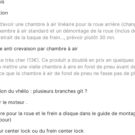
is
tion
r d’avoir une chambre à air linéaire pour la roue arrière (c
hambre à air standard et un démontage de la roue (inclus d
retrait de la baque de frein…, prévoir plutôt 30 mn.
 anti crevaison par chambre à air
e très cher (13€). Ce produit a doublé en prix en quelque
 à mettre une vielle chambre à aire en fond de pneu avant d
à ce que la chambre à air de fond de pneu ne fasse pas de pl
on du vhélio : plusieurs branches git ?
 le moteur .
e pour la roue et le frein a disque dans le guide de mont
bour)
r center lock ou du frein center lock