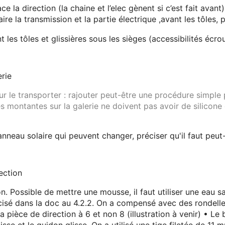
e la direction (la chaine et l’elec gènent si c’est fait avant)
aire la transmission et la partie électrique ,avant les tôles, p
nt les tôles et glissières sous les sièges (accessibilités éc
rie
ur le transporter
: rajouter peut-être une procédure simple 
es montantes sur la galerie ne doivent pas avoir de silicon
anneau solaire qui peuvent changer, préciser qu'il faut peut
ection
on. Possible de mettre une mousse, il faut utiliser une eau sa
cisé dans la doc au 4.2.2. On a compensé avec des rondell
a pièce de direction à 6 et non 8 (illustration à venir) • L
isse et le guidon glisse. On a utilisé une tige filetée de 11