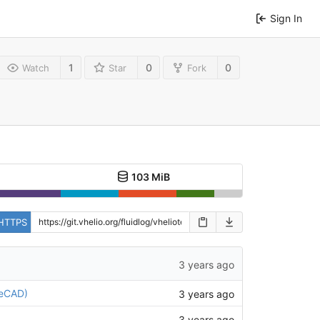
Sign In
1
0
0
Watch
Star
Fork
103 MiB
HTTPS
3 years ago
eeCAD)
3 years ago
3 years ago