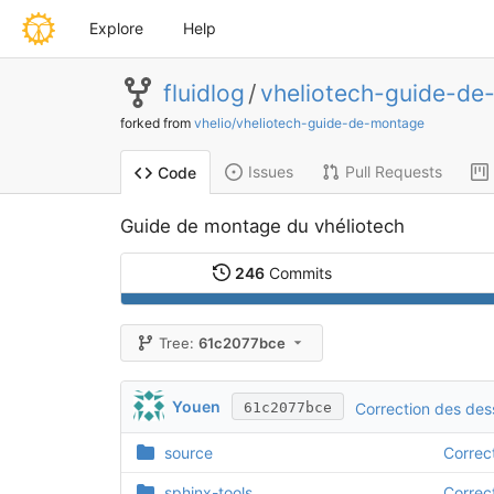
Explore
Help
fluidlog
/
vheliotech-guide-de
forked from
vhelio/vheliotech-guide-de-montage
Issues
Pull Requests
Code
Guide de montage du vhéliotech
246
Commits
Tree:
61c2077bce
Youen
Correction des des
61c2077bce
source
Correc
sphinx-tools
Correc