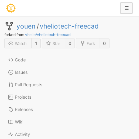
youen
/
vheliotech-freecad
forked from
vhelio/vheliotech-freecad
1
0
0
Watch
Star
Fork
Code
Issues
Pull Requests
Projects
Releases
Wiki
Activity