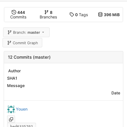
444
8
0
Tags
396 MiB
Commits
Branches
Branch:
master
Commit Graph
12 Commits (master)
Author
SHA1
Message
Date
Youen
bed6335702