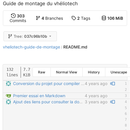
Guide de montage du vhéliotech
303
4
Branches
2
Tags
106 MiB
Commits
Tree:
037c96b10b
vheliotech-guide-de-montage
README.md
/
132
7.7
Raw
Normal View
History
Unescape
lines
KiB
Conversion du projet pour compiler avec Sphinx (sans readthedocs)
4 years ago
Premier essai en Markdown
4 years ago
Ajout des liens pour consulter la documentation
3 years ago